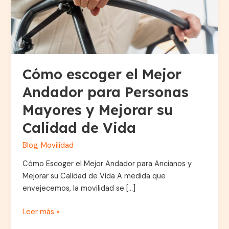
Mayores
y
Mejorar
su
Calidad
de
Cómo escoger el Mejor
Vida
Andador para Personas
Mayores y Mejorar su
Calidad de Vida
Blog
,
Movilidad
Cómo Escoger el Mejor Andador para Ancianos y
Mejorar su Calidad de Vida A medida que
envejecemos, la movilidad se […]
Leer más »