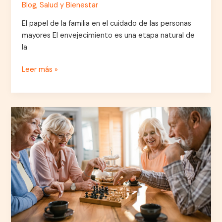
Blog
,
Salud y Bienestar
El papel de la familia en el cuidado de las personas
mayores El envejecimiento es una etapa natural de
la
Leer más »
Juegos
y
pasatiempos
recomendados
para
estimular
la
mente
de
los