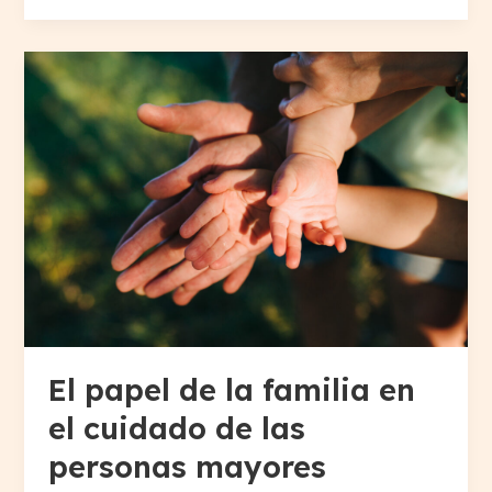
El
papel
de
la
familia
en
el
cuidado
de
las
personas
mayores
El papel de la familia en
el cuidado de las
personas mayores