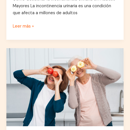
Mayores La incontinencia urinaria es una condición
que afecta a millones de adultos
Leer más »
Alimentación
Saludable
en
la
Vejez:
Guía
Completa
para
una
Mejor
Nutrición