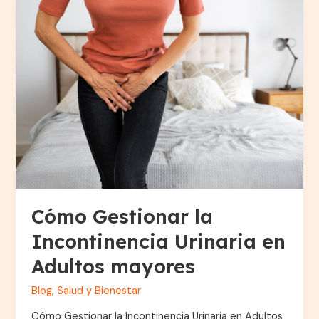
Cómo
Gestionar
la
Incontinencia
Urinaria
en
Adultos
mayores
Cómo Gestionar la
Incontinencia Urinaria en
Adultos mayores
Blog
,
Salud y Bienestar
Cómo Gestionar la Incontinencia Urinaria en Adultos