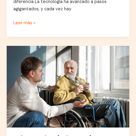
diferencia La tecnología ha avanzado a pasos
agigantados, y cada vez hay
Leer más »
Cómo
elegir
la
mejor
residencia
de
ancianos:
Guía
completa
para
familias