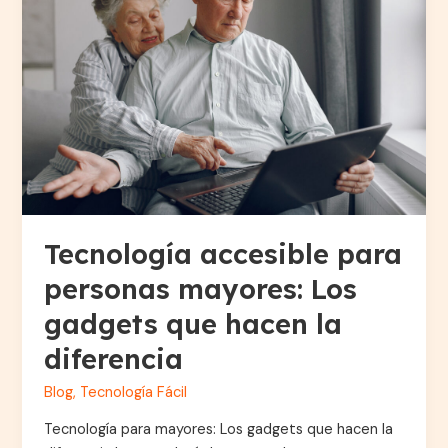
para
personas
mayores:
Los
gadgets
que
hacen
la
diferencia
Tecnología accesible para
personas mayores: Los
gadgets que hacen la
diferencia
Blog
,
Tecnología Fácil
Tecnología para mayores: Los gadgets que hacen la