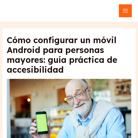
Ir
Navegación
MAI
al
de
MEN
contenido
entradas
Cómo configurar un móvil
Android para personas
mayores: guía práctica de
accesibilidad