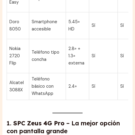
Easy
Doro
Smartphone
5.45»
Sí
Sí
8050
accesible
HD
Nokia
2.8» +
Teléfono tipo
2720
1.3»
Sí
Sí
concha
Flip
externa
Teléfono
Alcatel
básico con
2.4»
Sí
Sí
3088X
WhatsApp
1.
SPC Zeus 4G Pro
– La mejor opción
con pantalla grande